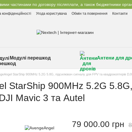
вими частинами по договору післяплати, а також бюджетними орган
а конфіденційності
Угода користувача
Обмін та повернення
Контакти
Модулі перешкод
Антени для др
eAngel StarShip 900MHz 5.2G 5.8G, підсилювач сигналу для FPV та квадрокоптерів DJI 
l StarShip 900MHz 5.2G 5.8G,
JI Mavic 3 та Autel
79 000.00 грн
8