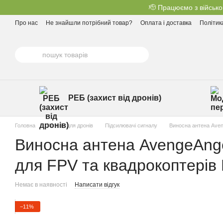
Перейти до основного контенту
🫡 Працюємо з військо
Про нас
Не знайшли потрібний товар?
Оплата і доставка
Політик
РЕБ (захист від дронів)
Головна
Антени для дронів
Підсилювачі сигналу
Виносна антена Aveng
Виносна антена AvengeAnge
для FPV та квадрокоптерів D
Немає в наявності
Написати відгук
−11%