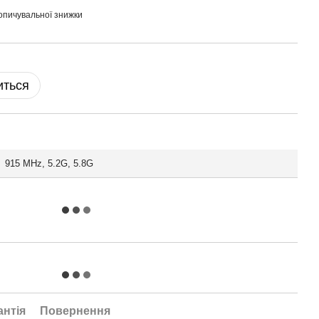
опичувальної знижки
иться
915 MHz, 5.2G, 5.8G
антія
Повернення