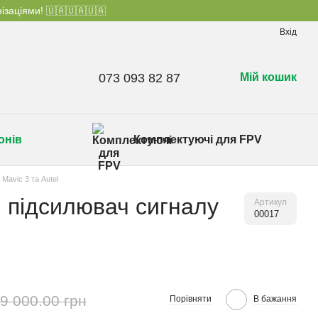
ізаціями! 🇺🇦🇺🇦🇺🇦
Вхід
073 093 82 87
Мій кошик
онів
Комплектуючі для FPV
Mavic 3 та Autel
 підсилювач сигналу
Артикул
00017
9 000.00 грн
Порівняти
В бажання