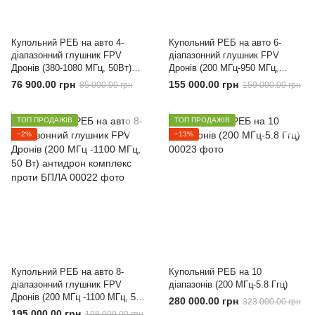
Купольний РЕБ на авто 4-
Купольний РЕБ на авто 6-
діапазонний глушник FPV
діапазонний глушник FPV
Дронів (380-1080 МГц, 50Вт)
Дронів (200 МГц-950 МГц,
антидрон комплекс проти
50Вт) антидрон комплекс проти
76 900.00 грн
155 000.00 грн
85 000.00 грн
159 000.00 грн
БПЛА
БПЛА
ТОП ПРОДАЖІВ
ТОП ПРОДАЖІВ
−2%
−13%
Купольний РЕБ на авто 8-
Купольний РЕБ на 10
діапазонний глушник FPV
діапазонів (200 МГц-5.8 Ггц)
Дронів (200 МГц -1100 МГц, 50
280 000.00 грн
323 000.00 грн
Вт) антидрон комплекс проти
195 000.00 грн
198 000.00 грн