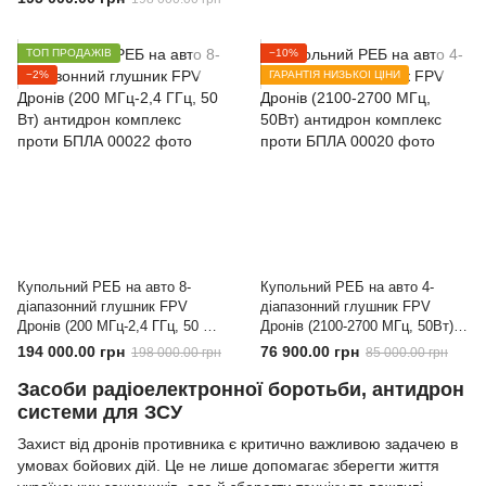
БПЛА
ТОП ПРОДАЖІВ
−10%
−2%
ГАРАНТІЯ НИЗЬКОЇ ЦІНИ
Купольний РЕБ на авто 8-
Купольний РЕБ на авто 4-
діапазонний глушник FPV
діапазонний глушник FPV
Дронів (200 МГц-2,4 ГГц, 50 Вт)
Дронів (2100-2700 МГц, 50Вт)
антидрон комплекс проти
антидрон комплекс проти
194 000.00 грн
76 900.00 грн
198 000.00 грн
85 000.00 грн
БПЛА
БПЛА
Засоби радіоелектронної боротьби, антидрон
системи для ЗСУ
Захист від дронів противника є критично важливою задачею в
умовах бойових дій. Це не лише допомагає зберегти життя