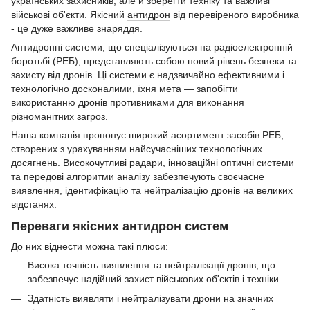
українських захисників, але й зберегти техніку та важливі
військові об'єкти. Якісний
антидрон
від перевіреного виробника
- це дуже важливе знаряддя.
Антидронні системи, що спеціалізуються на радіоелектронній
боротьбі (РЕБ), представляють собою новий рівень безпеки та
захисту від дронів. Ці системи є надзвичайно ефективними і
технологічно досконалими, їхня мета — запобігти
використанню дронів противниками для виконання
різноманітних загроз.
Наша компанія пропонує широкий асортимент засобів РЕБ,
створених з урахуванням найсучасніших технологічних
досягнень. Високочутливі радари, інноваційні оптичні системи
та передові алгоритми аналізу забезпечують своєчасне
виявлення, ідентифікацію та нейтралізацію дронів на великих
відстанях.
Переваги якісних антидрон систем
До них віднести можна такі плюси:
Висока точність виявлення та нейтралізації дронів, що
забезпечує надійний захист військових об'єктів і техніки.
Здатність виявляти і нейтралізувати дрони на значних