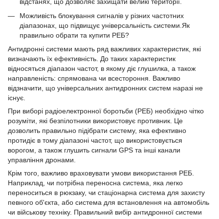
відстанях, що дозволяє захищати великі території.
Можливість блокування сигналів у різних частотних
діапазонах, що підвищує універсальність системи.Як
правильно обрати та купити РЕБ?
Антидронні системи мають ряд важливих характеристик, які
визначають їх ефективність. До таких характеристик
відносяться діапазон частот, в якому діє глушилка, а також
направленість: спрямована чи всестороння. Важливо
відзначити, що універсальних антидронних систем наразі не
існує.
При виборі радіоелектронної боротьби (РЕБ) необхідно чітко
розуміти, які безпілотники використовує противник. Це
дозволить правильно підібрати систему, яка ефективно
протидіє в тому діапазоні частот, що використовується
ворогом, а також глушить сигнали GPS та інші канали
управління дронами.
Крім того, важливо враховувати умови використання РЕБ.
Наприклад, чи потрібна переносна система, яка легко
переноситься в рюкзаку, чи стаціонарна система для захисту
певного об'єкта, або система для встановлення на автомобіль
чи військову техніку. Правильний вибір антидронної системи