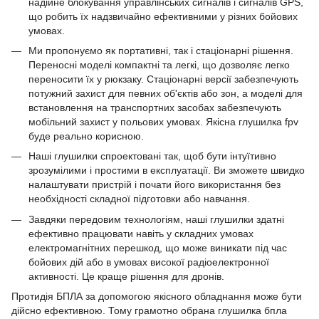
надійне блокування управлінських сигналів і сигналів GPS,
що робить їх надзвичайно ефективними у різних бойових
умовах.
Ми пропонуємо як портативні, так і стаціонарні рішення.
Переносні моделі компактні та легкі, що дозволяє легко
переносити їх у рюкзаку. Стаціонарні версії забезпечують
потужний захист для певних об'єктів або зон, а моделі для
встановлення на транспортних засобах забезпечують
мобільний захист у польових умовах. Якісна глушилка fpv
буде реально корисною.
Наші глушилки спроектовані так, щоб бути інтуїтивно
зрозумілими і простими в експлуатації. Ви зможете швидко
налаштувати пристрій і почати його використання без
необхідності складної підготовки або навчання.
Завдяки передовим технологіям, наші глушилки здатні
ефективно працювати навіть у складних умовах
електромагнітних перешкод, що може виникати під час
бойових дій або в умовах високої радіоелектронної
активності. Це краще рішення для дронів.
Протидія БПЛА за допомогою якісного обладнання може бути
дійсно ефективною. Тому грамотно обрана глушилка бпла