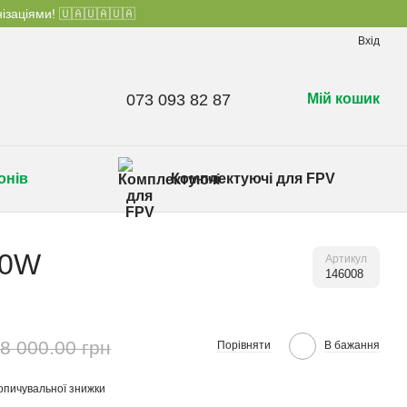
ізаціями! 🇺🇦🇺🇦🇺🇦
Вхід
073 093 82 87
Мій кошик
онів
Комплектуючі для FPV
20W
Артикул
146008
8 000.00 грн
Порівняти
В бажання
опичувальної знижки