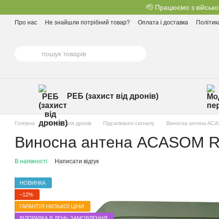
Перейти до основного контенту
🫡 Працюємо з військо
Про нас
Не знайшли потрібний товар?
Оплата і доставка
Політик
РЕБ (захист від дронів)
Головна
Антени для дронів
Підсилювачі сигналу
Виносна антена ACA
Виносна антена ACASOM R
В наявності
Написати відгук
НОВИНКА
−12%
ГАРАНТІЯ НИЗЬКОЇ ЦІНИ
ВІДПРАВКА В ДЕНЬ ЗАМОВЛЕННЯ