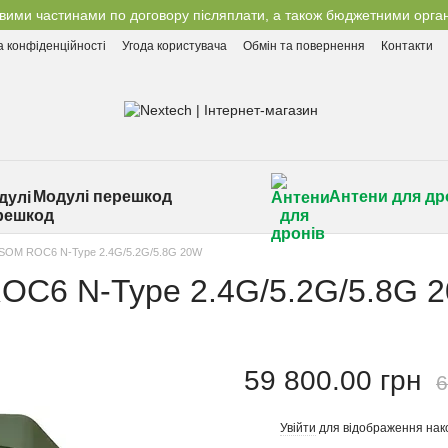
вими частинами по договору післяплати, а також бюджетними орган
а конфіденційності
Угода користувача
Обмін та повернення
Контакти
Модулі перешкод
Антени для др
SOM ROC6 N-Type 2.4G/5.2G/5.8G 20W
OC6 N-Type 2.4G/5.2G/5.8G 
59 800.00 грн
6
Увійти
для відображення нак
%