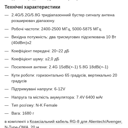
Технічні характеристики
2.4G/5.2G/5.8G тридіапазонний бустер сигналу антена
розширювач діапазону.
Робочі частоти: 2400-2500 МГц, 5000-5875 МГц
Вихідна потужність: два трисмугових підсилювача 10 Вт
(40dBm)x2
Коефіцієнт передачі: 20~22 дБ
Коефіцієнт шуму: ≤2,0 дБ
Посилення антени: 2.4G 15dBi(+-1) 5.8G 18dBi(+-1)
Кути роботи: горизонтально 65 градусів, вертикально 20
градусів
Підтримувані напруги: 6-12V
Напруга та місткість акумулятора: 7.4V 6400 мАг
Тип роз'єму: N-K Female
Вага: 1680 г
в комплекті з
Коаксіальний кабель RG-8 для Alientech/Avenger,
N-Type-QMA, 20 м