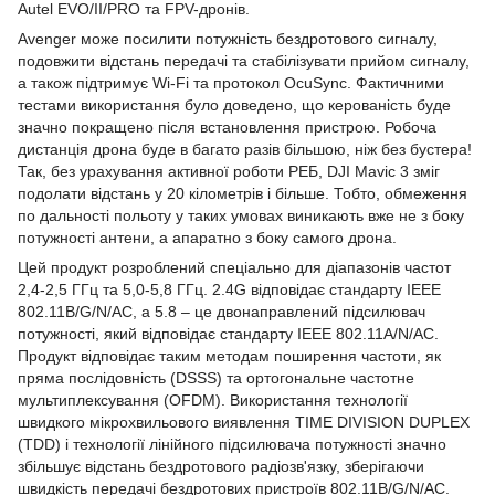
Autel EVO/II/PRO та FPV-дронів.
Avenger може посилити потужність бездротового сигналу,
подовжити відстань передачі та стабілізувати прийом сигналу,
а також підтримує Wi-Fi та протокол OcuSync. Фактичними
тестами використання було доведено, що керованість буде
значно покращено після встановлення пристрою. Робоча
дистанція дрона буде в багато разів більшою, ніж без бустера!
Так, без урахування активної роботи РЕБ, DJI Mavic 3 зміг
подолати відстань у 20 кілометрів і більше. Тобто, обмеження
по дальності польоту у таких умовах виникають вже не з боку
потужності антени, а апаратно з боку самого дрона.
Цей продукт розроблений спеціально для діапазонів частот
2,4-2,5 ГГц та 5,0-5,8 ГГц. 2.4G відповідає стандарту IEEE
802.11B/G/N/AC, а 5.8 – це двонаправлений підсилювач
потужності, який відповідає стандарту IEEE 802.11A/N/AC.
Продукт відповідає таким методам поширення частоти, як
пряма послідовність (DSSS) та ортогональне частотне
мультиплексування (OFDM). Використання технології
швидкого мікрохвильового виявлення TIME DIVISION DUPLEX
(TDD) і технології лінійного підсилювача потужності значно
збільшує відстань бездротового радіозв'язку, зберігаючи
швидкість передачі бездротових пристроїв 802.11B/G/N/AC.