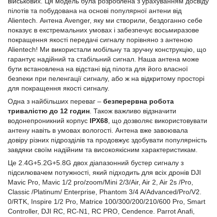
військових. Ця модель була розроблена з урахуванням досвіду
пілотів та побудована на основі популярної антени від
Alientech. Антена Avenger, яку ми створили, бездоганно себе
показує в екстремальних умовах і забезпечує восьмиразове
покращення якості передачі сигналу порівняно з антеною
Alientech! Ми використали мобільну та зручну конструкцію, що
гарантує надійний та стабільний сигнал. Наша антена може
бути встановлена на відстані від пілота для його власної
безпеки при пеленгації сигналу, або ж на відкритому просторі
для покращення якості сигналу.
Одна з найбільших переваг –
безперервна робота
тривалістю до 12 годин
. Також важливо відзначити
водонепроникний корпус
IPX68
, що дозволяє використовувати
антену навіть в умовах вологості. Антена вже завоювала
довіру різних підрозділів та продовжує здобувати популярність
завдяки своїм надійним та високоякісним характеристикам.
Це 2.4G+5.2G+5.8G двох діапазонний бустер сигналу з
підсилювачем потужності, який підходить для всіх дронів DJI
Mavic Pro, Mavic 1/2 pro/zoom/Mini 2/3/Air, Air 2, Air 2s /Pro,
Classic /Platinum/ Enterprise, Phantom 3/4 A/Advanced/Pro/V2.
0/RTK, Inspire 1/2 Pro, Matrice 100/300/200/210/600 Pro, Smart
Controller, DJI RC, RC-N1, RC PRO, Cendence. Parrot Anafi,