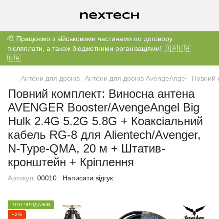
🫡 Працюємо з військовими частинами по договору
післяплати, а також бюджетними організаціями! 🇺🇦🇺🇦
🇺🇦
Антени для дронів
Антени для дронів AvengeAngel
Повний 
Повний комплект: Виносна антена
AVENGER Booster/AvengeAngel Big
Hulk 2.4G 5.2G 5.8G + Коаксіальний
кабель RG-8 для Alientech/Avenger,
N-Type-QMA, 20 м + Штатив-
кронштейн + Кріплення
Артикул:
00010
Написати відгук
ТОП ПРОДАЖІВ
−2%