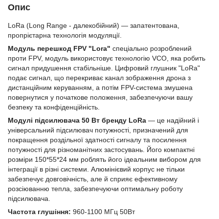
Опис
LoRa (Long Range - далекобійний) — запатентована,
пропрієтарна технологія модуляції.
Модуль перешкод FPV "Lora"
спеціально розроблений
проти FPV, модуль використовує технологію VCO, яка робить
сигнал придушення стабільніше. Цифровий глушник "LoRa"
подає сигнал, що перекриває канал зображення дрона з
дистанційним керуванням, а потім FPV-система змушена
повернутися у початкове положення, забезпечуючи вашу
безпеку та конфіденційність.
Модулі підсилювача 50 Вт бренду LoRa
— це надійний і
універсальний підсилювач потужності, призначений для
покращення роздільної здатності сигналу та посилення
потужності для різноманітних застосувань. Його компактні
розміри 150*55*24 мм роблять його ідеальним вибором для
інтеграції в різні системи. Алюмінієвий корпус не тільки
забезпечує довговічність, але й сприяє ефективному
розсіюванню тепла, забезпечуючи оптимальну роботу
підсилювача.
Частота глушіння:
960-1100 МГц 50Вт