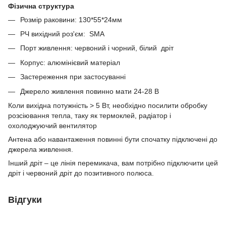
Фізична структура
Розмір раковини: 130*55*24мм
РЧ вихідний роз'єм: SMA
Порт живлення: червоний і чорний, білий дріт
Корпус: алюмінієвий матеріал
Застереження при застосуванні
Джерело живлення повинно мати 24-28 В
Коли вихідна потужність > 5 Вт, необхідно посилити обробку
розсіювання тепла, таку як термоклей, радіатор і
охолоджуючий вентилятор
Антена або навантаження повинні бути спочатку підключені до
джерела живлення.
Інший дріт – це лінія перемикача, вам потрібно підключити цей
дріт і червоний дріт до позитивного полюса.
Відгуки