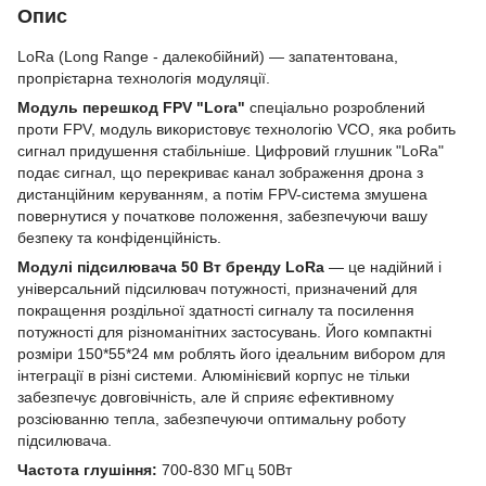
Опис
LoRa (Long Range - далекобійний) — запатентована,
пропрієтарна технологія модуляції.
Модуль перешкод FPV "Lora"
спеціально розроблений
проти FPV, модуль використовує технологію VCO, яка робить
сигнал придушення стабільніше. Цифровий глушник "LoRa"
подає сигнал, що перекриває канал зображення дрона з
дистанційним керуванням, а потім FPV-система змушена
повернутися у початкове положення, забезпечуючи вашу
безпеку та конфіденційність.
Модулі підсилювача 50 Вт бренду LoRa
— це надійний і
універсальний підсилювач потужності, призначений для
покращення роздільної здатності сигналу та посилення
потужності для різноманітних застосувань. Його компактні
розміри 150*55*24 мм роблять його ідеальним вибором для
інтеграції в різні системи. Алюмінієвий корпус не тільки
забезпечує довговічність, але й сприяє ефективному
розсіюванню тепла, забезпечуючи оптимальну роботу
підсилювача.
Частота глушіння:
700-830 МГц 50Вт