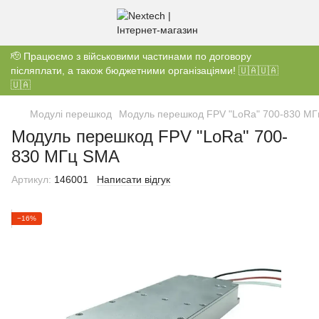
🫡 Працюємо з військовими частинами по договору
післяплати, а також бюджетними організаціями! 🇺🇦🇺🇦
🇺🇦
Модулі перешкод
Модуль перешкод FPV "LoRa" 700-830 М
Модуль перешкод FPV "LoRa" 700-
830 МГц SMA
Артикул:
146001
Написати відгук
−16%