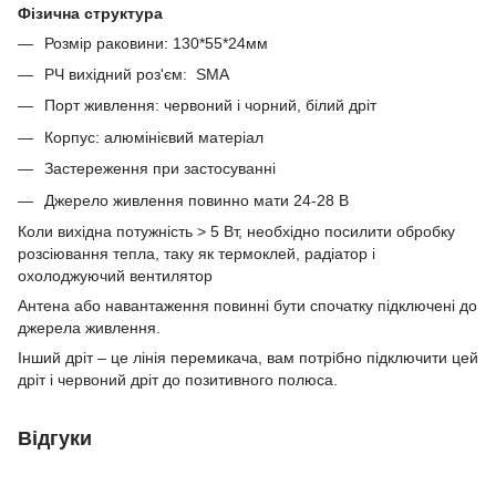
Фізична структура
Розмір раковини: 130*55*24мм
РЧ вихідний роз'єм: SMA
Порт живлення: червоний і чорний, білий дріт
Корпус: алюмінієвий матеріал
Застереження при застосуванні
Джерело живлення повинно мати 24-28 В
Коли вихідна потужність > 5 Вт, необхідно посилити обробку
розсіювання тепла, таку як термоклей, радіатор і
охолоджуючий вентилятор
Антена або навантаження повинні бути спочатку підключені до
джерела живлення.
Інший дріт – це лінія перемикача, вам потрібно підключити цей
дріт і червоний дріт до позитивного полюса.
Відгуки