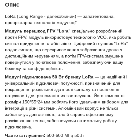
Опис
LoRa (Long Range - далекобійний) — запатентована,
пропрієтарна технологія модуляції.
Модуль перешкод FPV "Lora"
спеціально розроблений
проти FPV, модуль використовує технологію VCO, яка робить
сигнал придушення стабільніше. Цифровий глушник "LoRa"
подає сигнал, що перекриває канал зображення дрона з
дистанційним керуванням, а потім FPV-система змушена
повернутися у початкове положення, забезпечуючи вашу
безпеку та конфіденційність.
Модулі підсилювача 50 Вт бренду LoRa
— це надійний і
універсальний підсилювач потужності, призначений для
покращення роздільної здатності сигналу та посилення
потужності для різноманітних застосувань. Його компактні
розміри 150*55*24 мм роблять його ідеальним вибором для
інтеграції в різні системи. Алюмінієвий корпус не тільки
забезпечує довговічність, але й сприяє ефективному
розсіюванню тепла, забезпечуючи оптимальну роботу
підсилювача.
Частота глушіння:
500-600 МГц 50Вт