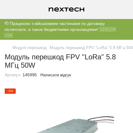
🫡 Працюємо з військовими частинами по договору
післяплати, а також бюджетними організаціями! 🇺🇦🇺🇦
🇺🇦
Модулі перешкод
Модуль перешкод FPV "LoRa" 5.8 МГц 50
Модуль перешкод FPV "LoRa" 5.8
МГц 50W
Артикул:
145995
Написати відгук
−6%