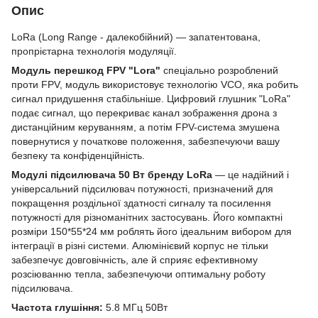
Опис
LoRa (Long Range - далекобійний) — запатентована,
пропрієтарна технологія модуляції.
Модуль перешкод FPV "Lora"
спеціально розроблений
проти FPV, модуль використовує технологію VCO, яка робить
сигнал придушення стабільніше. Цифровий глушник "LoRa"
подає сигнал, що перекриває канал зображення дрона з
дистанційним керуванням, а потім FPV-система змушена
повернутися у початкове положення, забезпечуючи вашу
безпеку та конфіденційність.
Модулі підсилювача 50 Вт бренду LoRa
— це надійний і
універсальний підсилювач потужності, призначений для
покращення роздільної здатності сигналу та посилення
потужності для різноманітних застосувань. Його компактні
розміри 150*55*24 мм роблять його ідеальним вибором для
інтеграції в різні системи. Алюмінієвий корпус не тільки
забезпечує довговічність, але й сприяє ефективному
розсіюванню тепла, забезпечуючи оптимальну роботу
підсилювача.
Частота глушіння:
5.8 МГц 50Вт