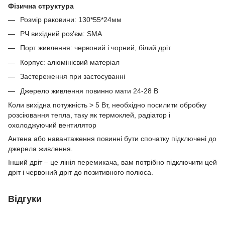
Фізична структура
Розмір раковини: 130*55*24мм
РЧ вихідний роз'єм: SMA
Порт живлення: червоний і чорний, білий дріт
Корпус: алюмінієвий матеріал
Застереження при застосуванні
Джерело живлення повинно мати 24-28 В
Коли вихідна потужність > 5 Вт, необхідно посилити обробку
розсіювання тепла, таку як термоклей, радіатор і
охолоджуючий вентилятор
Антена або навантаження повинні бути спочатку підключені до
джерела живлення.
Інший дріт – це лінія перемикача, вам потрібно підключити цей
дріт і червоний дріт до позитивного полюса.
Відгуки