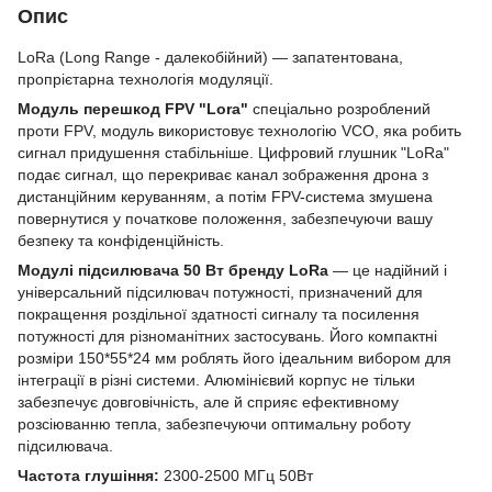
Опис
LoRa (Long Range - далекобійний) — запатентована,
пропрієтарна технологія модуляції.
Модуль перешкод FPV "Lora"
спеціально розроблений
проти FPV, модуль використовує технологію VCO, яка робить
сигнал придушення стабільніше. Цифровий глушник "LoRa"
подає сигнал, що перекриває канал зображення дрона з
дистанційним керуванням, а потім FPV-система змушена
повернутися у початкове положення, забезпечуючи вашу
безпеку та конфіденційність.
Модулі підсилювача 50 Вт бренду LoRa
— це надійний і
універсальний підсилювач потужності, призначений для
покращення роздільної здатності сигналу та посилення
потужності для різноманітних застосувань. Його компактні
розміри 150*55*24 мм роблять його ідеальним вибором для
інтеграції в різні системи. Алюмінієвий корпус не тільки
забезпечує довговічність, але й сприяє ефективному
розсіюванню тепла, забезпечуючи оптимальну роботу
підсилювача.
Частота глушіння:
2300-2500 МГц 50Вт