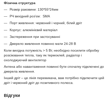
Фізична структура
Розмір раковини: 130*55*24мм
РЧ вихідний роз'єм: SMA
Порт живлення: червоний і чорний, білий дріт
Корпус: алюмінієвий матеріал
Застереження при застосуванні
Джерело живлення повинно мати 24-28 В
Коли вихідна потужність > 5 Вт, необхідно посилити обробку
розсіювання тепла, таку як термоклей, радіатор і
охолоджуючий вентилятор
Антена або навантаження повинні бути спочатку підключені до
джерела живлення.
Інший дріт – це лінія перемикача, вам потрібно підключити цей
дріт і червоний дріт до позитивного полюса.
Відгуки