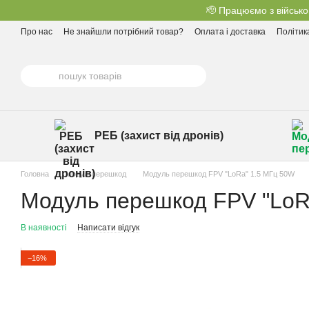
Перейти до основного контенту
🫡 Працюємо з військо
Про нас
Не знайшли потрібний товар?
Оплата і доставка
Політик
РЕБ (захист від дронів)
Головна
Модулі перешкод
Модуль перешкод FPV "LoRa" 1.5 МГц 50W
Модуль перешкод FPV "LoR
В наявності
Написати відгук
−16%