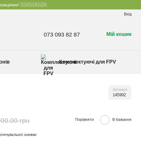
ізаціями! 🇺🇦🇺🇦🇺🇦
Вхід
073 093 82 87
Мій кошик
онів
Комплектуючі для FPV
Артикул
145992
900.00 грн
Порівняти
В бажання
опичувальної знижки