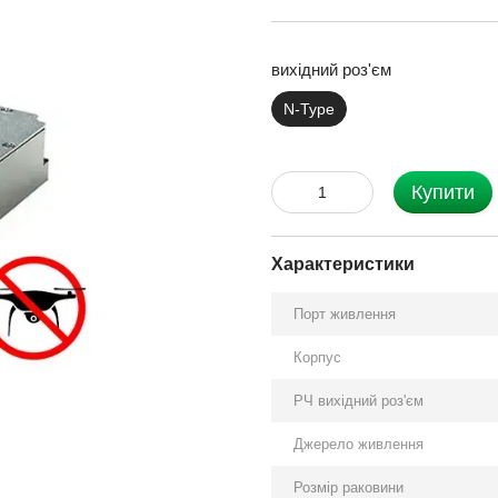
вихідний роз'єм
N-Type
Купити
Характеристики
Порт живлення
Корпус
РЧ вихідний роз'єм
Джерело живлення
Розмір раковини