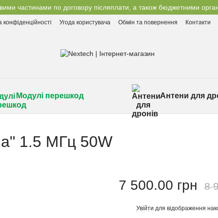
вими частинами по договору післяплати, а також бюджетними орган
а конфіденційності
Угода користувача
Обмін та повернення
Контакти
Модулі перешкод
Антени для др
a" 1.5 МГц 50W
7 500.00 грн
8 
Увійти
для відображення нак
%