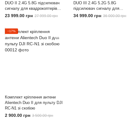
DUO II 2.4G 5.8G підсилювач
DUO III 2.4G 5.2G 5.8G
сигналу для квадрокоптерів
підсилювач сигналу для
DJI Mavic 3 та Autel
квадрокоптерів DJI Mavic 3 та
23 999.00 грн
34 999.00 грн
27 999.00 грн
36 000.00 грн
Autel
−17%
Комплект кріплення антени
Alientech Duo II для пульту DJI
RC-N1 зі скобою
2 900.00 грн
3 500.00 грн