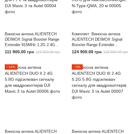
Виносна антена ALIENTECH
Комплект: Виносна антена
DEIMOX Signal Booster Range
ALIENTECH DEIMOX Signal
Extender 915MHz 1.2G 2.4G
Booster Range Extender
5.2G і 5.8G підсилювач
915MHz 1.2G 2.4G 5.2G і 5.8G
111 900.00 грн
124 900.00 грн
119 000.00 грн
128 000.00 грн
сигналу для FPV та
+ Коаксіальний кабель RG-8
квадрокоптерів DJI Mavic 3 та
для Alientech/Avenger, N-Type-
Autel
QMA, 20 м
−14%
−3%
Виносна антена ALIENTECH
Виносна антена ALIENTECH